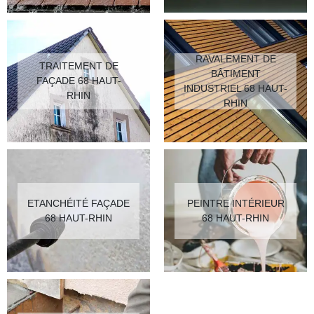
RAVALEMENT DE
TRAITEMENT DE
BÂTIMENT
FAÇADE 68 HAUT-
INDUSTRIEL 68 HAUT-
RHIN
RHIN
ETANCHÉITÉ FAÇADE
PEINTRE INTÉRIEUR
68 HAUT-RHIN
68 HAUT-RHIN