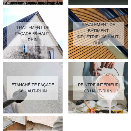
RAVALEMENT DE
TRAITEMENT DE
BÂTIMENT
FAÇADE 68 HAUT-
INDUSTRIEL 68 HAUT-
RHIN
RHIN
ETANCHÉITÉ FAÇADE
PEINTRE INTÉRIEUR
68 HAUT-RHIN
68 HAUT-RHIN