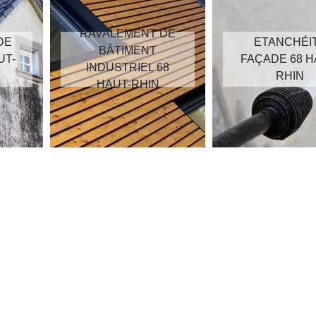
RAVALEMENT DE
DE
ETANCHÉI
BÂTIMENT
UT-
FAÇADE 68 H
INDUSTRIEL 68
RHIN
HAUT-RHIN