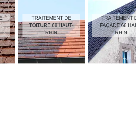
E
TRAITEMENT DE
TRAITEMENT 
TOITURE 68 HAUT-
FAÇADE 68 HA
RHIN
RHIN