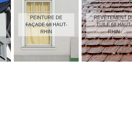
PEINTURE DE
REVÊTEMENT D
FAÇADE 68 HAUT-
TUILE 68 HAUT-
RHIN
RHIN