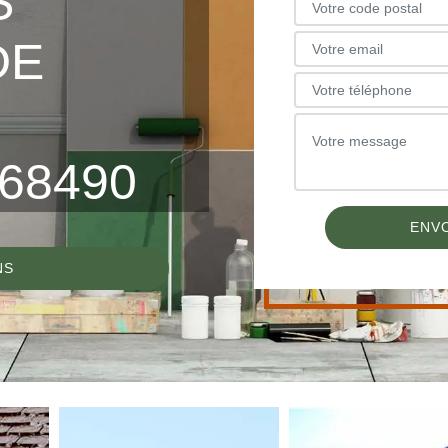
S
DE
68490
NS