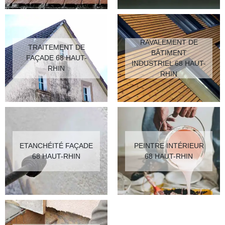
RAVALEMENT DE
TRAITEMENT DE
BÂTIMENT
FAÇADE 68 HAUT-
INDUSTRIEL 68 HAUT-
RHIN
RHIN
ETANCHÉITÉ FAÇADE
PEINTRE INTÉRIEUR
68 HAUT-RHIN
68 HAUT-RHIN