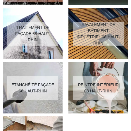
RAVALEMENT DE
TRAITEMENT DE
BÂTIMENT
FAÇADE 68 HAUT-
INDUSTRIEL 68 HAUT-
RHIN
RHIN
ETANCHÉITÉ FAÇADE
PEINTRE INTÉRIEUR
68 HAUT-RHIN
68 HAUT-RHIN