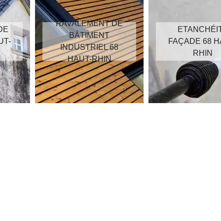
RAVALEMENT DE
DE
ETANCHÉI
BÂTIMENT
UT-
FAÇADE 68 H
INDUSTRIEL 68
RHIN
HAUT-RHIN