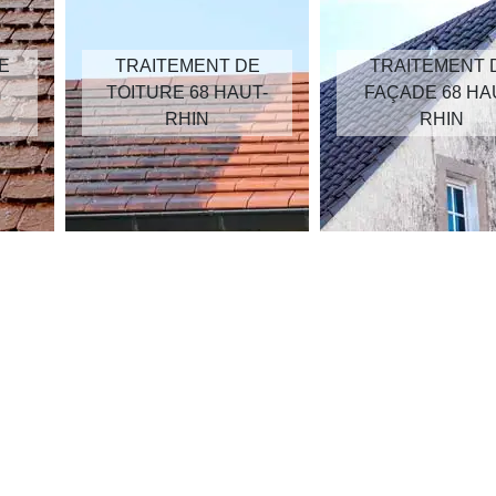
E
TRAITEMENT DE
TRAITEMENT 
TOITURE 68 HAUT-
FAÇADE 68 HA
RHIN
RHIN