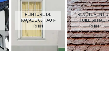
PEINTURE DE
REVÊTEMENT D
FAÇADE 68 HAUT-
TUILE 68 HAUT-
RHIN
RHIN