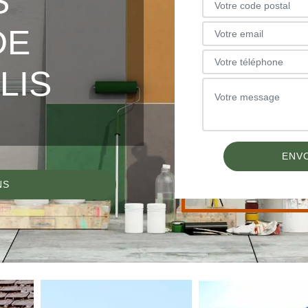
S
DE
LIS
NS