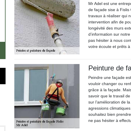
Mr Adel est une entrepr
de façade sise à Fisli
travaux à réaliser qui 
intervention afin de pou
longévité des murs exté
d’information sur notr
pas hésiter à nous co
votre écoute et prêts 
Peinture de f
Peindre une façade est
vouloir changer ou renf
grâce à la façade. Mais
savoir que le travail d
sur l’amélioration de l
agressions climatiques 
souhaitez bien prendr
ne pas hésiter à effect