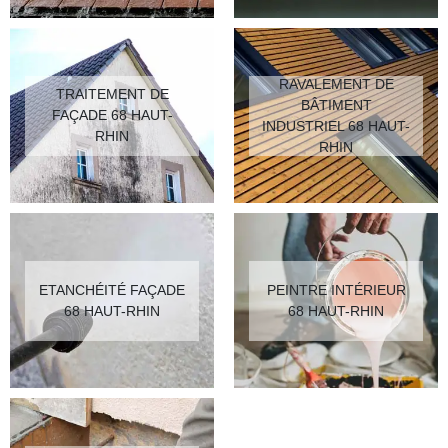
RAVALEMENT DE
TRAITEMENT DE
BÂTIMENT
FAÇADE 68 HAUT-
INDUSTRIEL 68 HAUT-
RHIN
RHIN
ETANCHÉITÉ FAÇADE
PEINTRE INTÉRIEUR
68 HAUT-RHIN
68 HAUT-RHIN