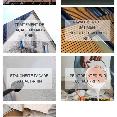
RAVALEMENT DE
TRAITEMENT DE
BÂTIMENT
FAÇADE 68 HAUT-
INDUSTRIEL 68 HAUT-
RHIN
RHIN
ETANCHÉITÉ FAÇADE
PEINTRE INTÉRIEUR
68 HAUT-RHIN
68 HAUT-RHIN