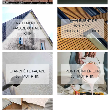
RAVALEMENT DE
TRAITEMENT DE
BÂTIMENT
FAÇADE 68 HAUT-
INDUSTRIEL 68 HAUT-
RHIN
RHIN
ETANCHÉITÉ FAÇADE
PEINTRE INTÉRIEUR
68 HAUT-RHIN
68 HAUT-RHIN