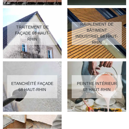
RAVALEMENT DE
TRAITEMENT DE
BÂTIMENT
FAÇADE 68 HAUT-
INDUSTRIEL 68 HAUT-
RHIN
RHIN
ETANCHÉITÉ FAÇADE
PEINTRE INTÉRIEUR
68 HAUT-RHIN
68 HAUT-RHIN