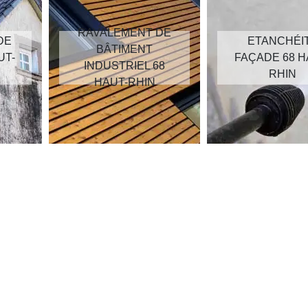
RAVALEMENT DE
DE
ETANCHÉI
BÂTIMENT
UT-
FAÇADE 68 H
INDUSTRIEL 68
RHIN
HAUT-RHIN