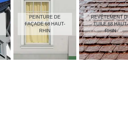
PEINTURE DE
REVÊTEMENT D
FAÇADE 68 HAUT-
TUILE 68 HAUT-
RHIN
RHIN