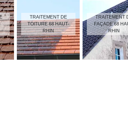
E
TRAITEMENT DE
TRAITEMENT 
TOITURE 68 HAUT-
FAÇADE 68 HA
RHIN
RHIN