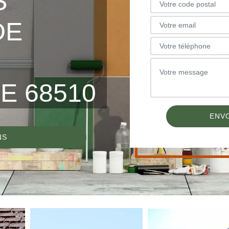
S
DE
E 68510
NS