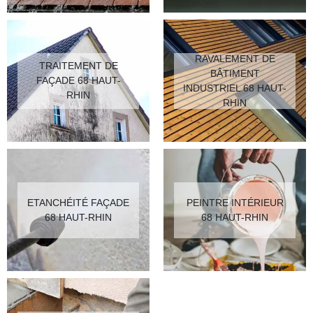
RAVALEMENT DE
TRAITEMENT DE
BÂTIMENT
FAÇADE 68 HAUT-
INDUSTRIEL 68 HAUT-
RHIN
RHIN
ETANCHÉITÉ FAÇADE
PEINTRE INTÉRIEUR
68 HAUT-RHIN
68 HAUT-RHIN