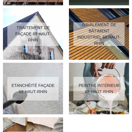
RAVALEMENT DE
TRAITEMENT DE
BÂTIMENT
FAÇADE 68 HAUT-
INDUSTRIEL 68 HAUT-
RHIN
RHIN
ETANCHÉITÉ FAÇADE
PEINTRE INTÉRIEUR
68 HAUT-RHIN
68 HAUT-RHIN