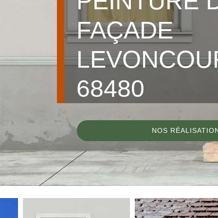
PEINTURE 
FAÇADE
LEVONCOU
68480
NOS RÉALISATIO