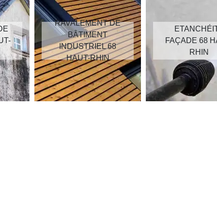
RAVALEMENT DE
DE
ETANCHÉI
BÂTIMENT
UT-
FAÇADE 68 H
INDUSTRIEL 68
RHIN
HAUT-RHIN