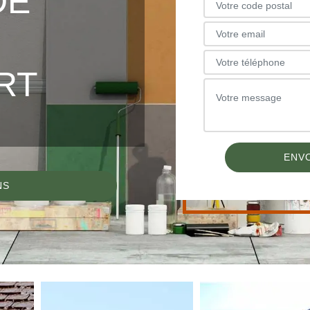
DE
RT
NS