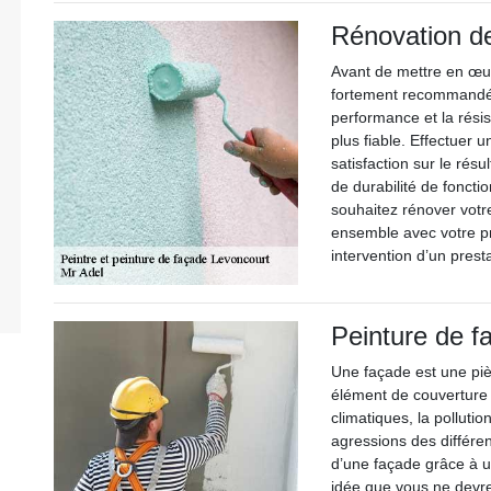
Rénovation d
Avant de mettre en œuvr
fortement recommandé d
performance et la rési
plus fiable. Effectuer u
satisfaction sur le rés
de durabilité de foncti
souhaitez rénover votre
ensemble avec votre p
intervention d’un presta
Peinture de f
Une façade est une pièc
élément de couverture 
climatiques, la pollutio
agressions des différen
d’une façade grâce à u
idée que vous ne devre