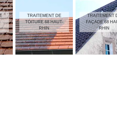
E
TRAITEMENT DE
TRAITEMENT 
TOITURE 68 HAUT-
FAÇADE 68 HA
RHIN
RHIN