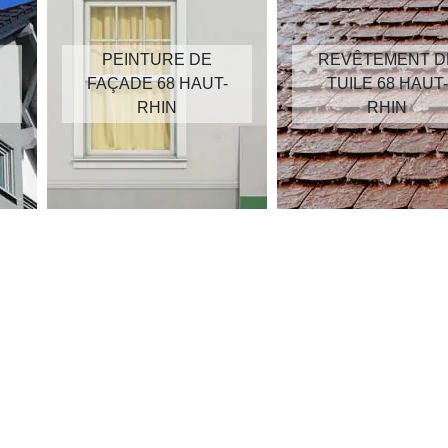
PEINTURE DE
REVÊTEMENT D
FAÇADE 68 HAUT-
TUILE 68 HAUT-
RHIN
RHIN