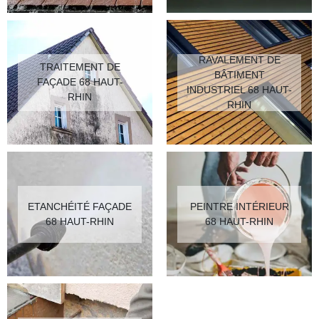
RAVALEMENT DE
TRAITEMENT DE
BÂTIMENT
FAÇADE 68 HAUT-
INDUSTRIEL 68 HAUT-
RHIN
RHIN
ETANCHÉITÉ FAÇADE
PEINTRE INTÉRIEUR
68 HAUT-RHIN
68 HAUT-RHIN