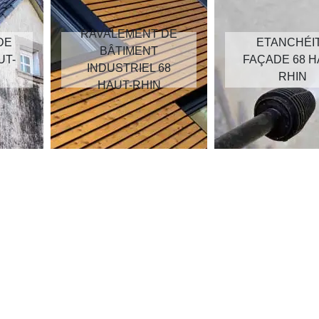
RAVALEMENT DE
DE
ETANCHÉI
BÂTIMENT
UT-
FAÇADE 68 H
INDUSTRIEL 68
RHIN
HAUT-RHIN