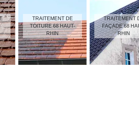
E
TRAITEMENT DE
TRAITEMENT 
TOITURE 68 HAUT-
FAÇADE 68 HA
RHIN
RHIN