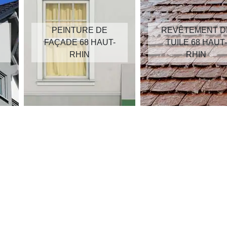
PEINTURE DE
REVÊTEMENT D
FAÇADE 68 HAUT-
TUILE 68 HAUT-
RHIN
RHIN