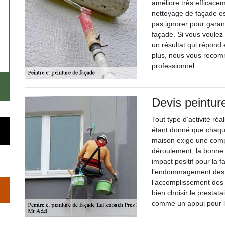
améliore très efficace
nettoyage de façade est
pas ignorer pour garant
façade. Si vous voulez
un résultat qui répond
plus, nous vous recom
professionnel.
Devis peintur
Tout type d’activité réa
étant donné que chaque
maison exige une compé
déroulement, la bonne r
impact positif pour la 
l’endommagement des m
l’accomplissement des
bien choisir le prestat
comme un appui pour le