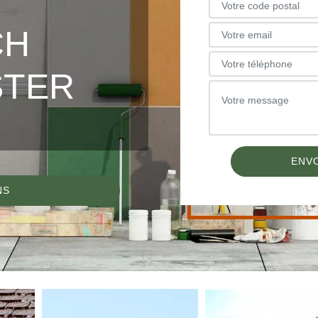
CH
STER
NS