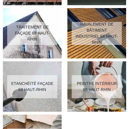
RAVALEMENT DE
TRAITEMENT DE
BÂTIMENT
FAÇADE 68 HAUT-
INDUSTRIEL 68 HAUT-
RHIN
RHIN
ETANCHÉITÉ FAÇADE
PEINTRE INTÉRIEUR
68 HAUT-RHIN
68 HAUT-RHIN