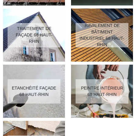
RAVALEMENT DE
TRAITEMENT DE
BÂTIMENT
FAÇADE 68 HAUT-
INDUSTRIEL 68 HAUT-
RHIN
RHIN
ETANCHÉITÉ FAÇADE
PEINTRE INTÉRIEUR
68 HAUT-RHIN
68 HAUT-RHIN