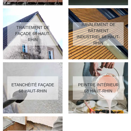
RAVALEMENT DE
TRAITEMENT DE
BÂTIMENT
FAÇADE 68 HAUT-
INDUSTRIEL 68 HAUT-
RHIN
RHIN
ETANCHÉITÉ FAÇADE
PEINTRE INTÉRIEUR
68 HAUT-RHIN
68 HAUT-RHIN