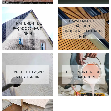
RAVALEMENT DE
TRAITEMENT DE
BÂTIMENT
FAÇADE 68 HAUT-
INDUSTRIEL 68 HAUT-
RHIN
RHIN
ETANCHÉITÉ FAÇADE
PEINTRE INTÉRIEUR
68 HAUT-RHIN
68 HAUT-RHIN