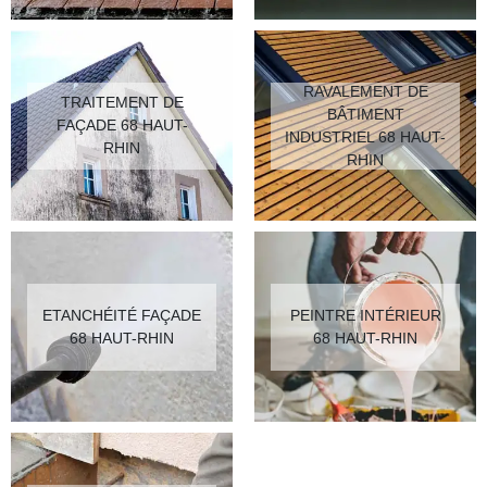
RAVALEMENT DE
TRAITEMENT DE
BÂTIMENT
FAÇADE 68 HAUT-
INDUSTRIEL 68 HAUT-
RHIN
RHIN
ETANCHÉITÉ FAÇADE
PEINTRE INTÉRIEUR
68 HAUT-RHIN
68 HAUT-RHIN