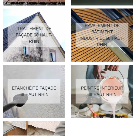
RAVALEMENT DE
TRAITEMENT DE
BÂTIMENT
FAÇADE 68 HAUT-
INDUSTRIEL 68 HAUT-
RHIN
RHIN
ETANCHÉITÉ FAÇADE
PEINTRE INTÉRIEUR
68 HAUT-RHIN
68 HAUT-RHIN