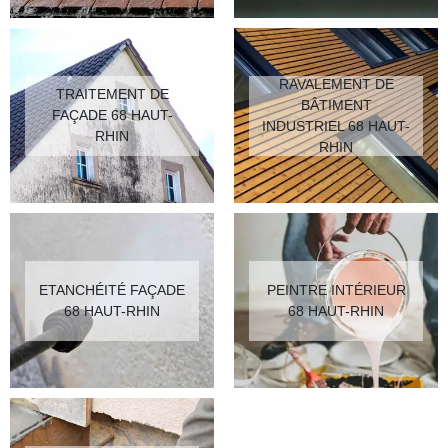
RAVALEMENT DE
TRAITEMENT DE
BÂTIMENT
FAÇADE 68 HAUT-
INDUSTRIEL 68 HAUT-
RHIN
RHIN
ETANCHÉITÉ FAÇADE
PEINTRE INTÉRIEUR
68 HAUT-RHIN
68 HAUT-RHIN