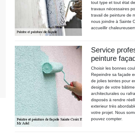
tout type et tout état 
travaux nécessaires pou
travail de peinture de
nous joindre à Sainte
accueillir chaleureuse
Service profe
peinture faça
Choisir les bonnes cou
Repeindre sa façade en
de jolies teintes pour e
design de votre bâtimen
architecturales ou raf
disposés à rendre réell
exterieur très abordab
votre projet. Nous som
pouvez compter.