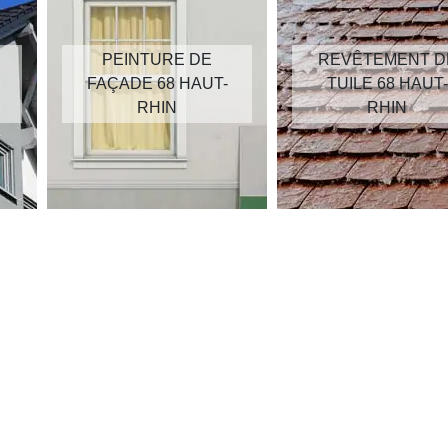
PEINTURE DE
REVÊTEMENT D
FAÇADE 68 HAUT-
TUILE 68 HAUT-
RHIN
RHIN