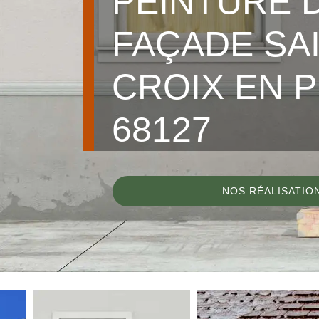
PEINTURE 
FAÇADE SA
CROIX EN P
68127
NOS RÉALISATIO