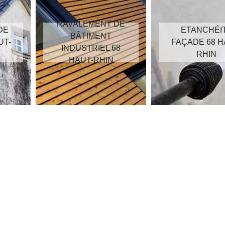
RAVALEMENT DE
DE
ETANCHÉI
BÂTIMENT
UT-
FAÇADE 68 H
INDUSTRIEL 68
RHIN
HAUT-RHIN