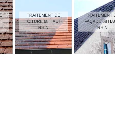
E
TRAITEMENT DE
TRAITEMENT 
TOITURE 68 HAUT-
FAÇADE 68 HA
RHIN
RHIN