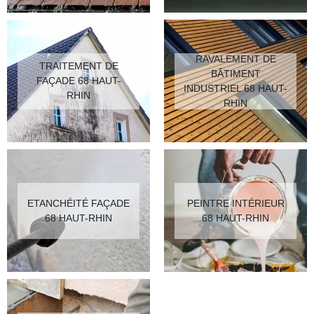
RAVALEMENT DE
TRAITEMENT DE
BÂTIMENT
FAÇADE 68 HAUT-
INDUSTRIEL 68 HAUT-
RHIN
RHIN
ETANCHÉITÉ FAÇADE
PEINTRE INTÉRIEUR
68 HAUT-RHIN
68 HAUT-RHIN