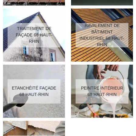
RAVALEMENT DE
TRAITEMENT DE
BÂTIMENT
FAÇADE 68 HAUT-
INDUSTRIEL 68 HAUT-
RHIN
RHIN
ETANCHÉITÉ FAÇADE
PEINTRE INTÉRIEUR
68 HAUT-RHIN
68 HAUT-RHIN