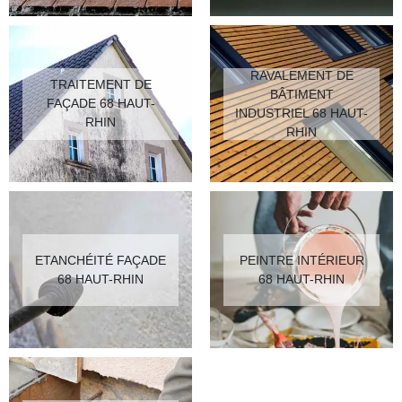
RAVALEMENT DE
TRAITEMENT DE
BÂTIMENT
FAÇADE 68 HAUT-
INDUSTRIEL 68 HAUT-
RHIN
RHIN
ETANCHÉITÉ FAÇADE
PEINTRE INTÉRIEUR
68 HAUT-RHIN
68 HAUT-RHIN