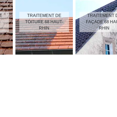
E
TRAITEMENT DE
TRAITEMENT 
TOITURE 68 HAUT-
FAÇADE 68 HA
RHIN
RHIN