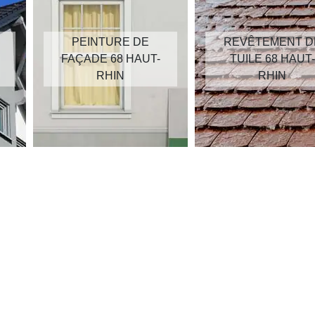
PEINTURE DE
REVÊTEMENT D
FAÇADE 68 HAUT-
TUILE 68 HAUT-
RHIN
RHIN