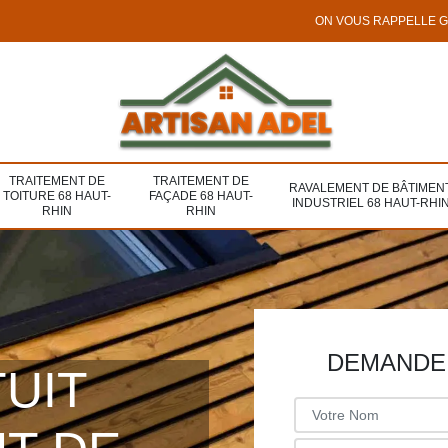
ON VOUS RAPPELLE 
TRAITEMENT DE
TRAITEMENT DE
RAVALEMENT DE BÂTIMEN
TOITURE 68 HAUT-
FAÇADE 68 HAUT-
INDUSTRIEL 68 HAUT-RHI
RHIN
RHIN
DEMANDE 
TUIT