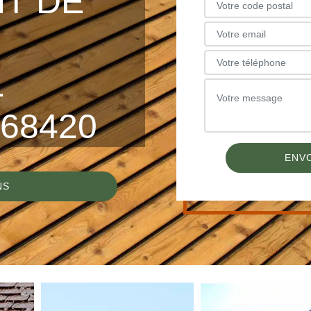
T DE
L
68420
NS