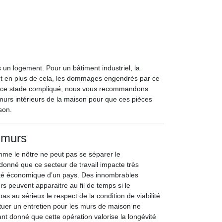
s un logement. Pour un bâtiment industriel, la
r et en plus de cela, les dommages engendrés par ce
à ce stade compliqué, nous vous recommandons
s murs intérieurs de la maison pour que ces pièces
son.
 murs
me le nôtre ne peut pas se séparer le
nt donné que ce secteur de travail impacte très
lité économique d’un pays. Des innombrables
s peuvent apparaitre au fil de temps si le
s au sérieux le respect de la condition de viabilité
ectuer un entretien pour les murs de maison ne
ant donné que cette opération valorise la longévité