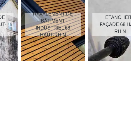
RAVALEMENT DE
DE
ETANCHÉI
BÂTIMENT
UT-
FAÇADE 68 H
INDUSTRIEL 68
RHIN
HAUT-RHIN