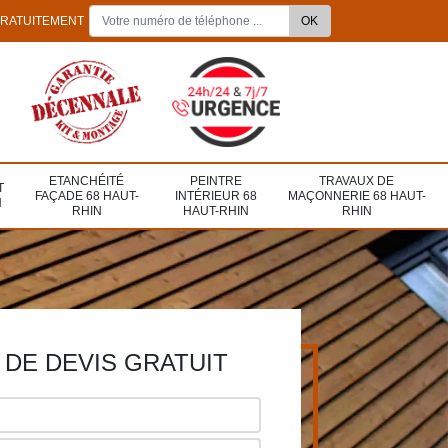
GRATUITEMENT
ETANCHÉITÉ
PEINTRE
TRAVAUX DE
T
FAÇADE 68 HAUT-
INTÉRIEUR 68
MAÇONNERIE 68 HAUT-
N
RHIN
HAUT-RHIN
RHIN
DE DEVIS GRATUIT