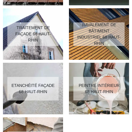
RAVALEMENT DE
TRAITEMENT DE
BÂTIMENT
FAÇADE 68 HAUT-
INDUSTRIEL 68 HAUT-
RHIN
RHIN
ETANCHÉITÉ FAÇADE
PEINTRE INTÉRIEUR
68 HAUT-RHIN
68 HAUT-RHIN