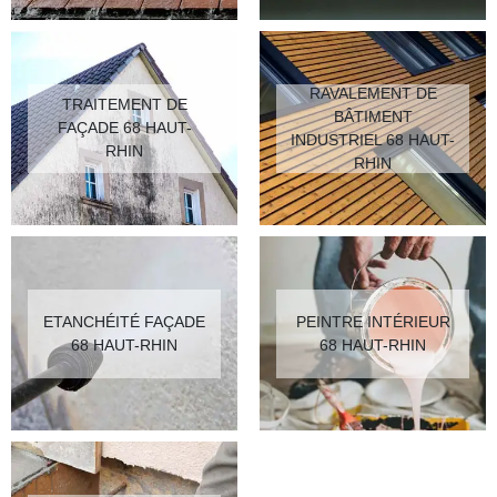
RAVALEMENT DE
TRAITEMENT DE
BÂTIMENT
FAÇADE 68 HAUT-
INDUSTRIEL 68 HAUT-
RHIN
RHIN
ETANCHÉITÉ FAÇADE
PEINTRE INTÉRIEUR
68 HAUT-RHIN
68 HAUT-RHIN