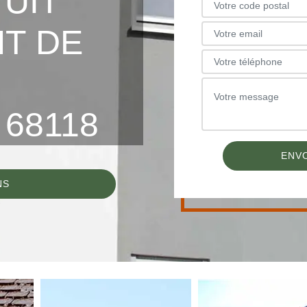
TUIT
T DE
68118
NS