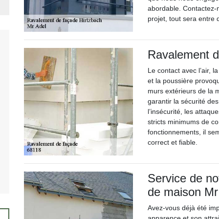
abordable. Contactez-n
projet, tout sera entr
Ravalement d
Le contact avec l’air, l
et la poussière provoq
murs extérieurs de la m
garantir la sécurité de
l’insécurité, les attaq
stricts minimums de con
fonctionnements, il sem
correct et fiable.
Service de no
de maison Mr
Avez-vous déjà été im
apparence et son attra