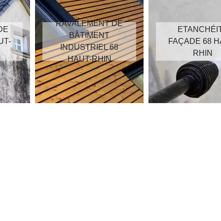
RAVALEMENT DE
DE
ETANCHÉI
BÂTIMENT
UT-
FAÇADE 68 H
INDUSTRIEL 68
RHIN
HAUT-RHIN