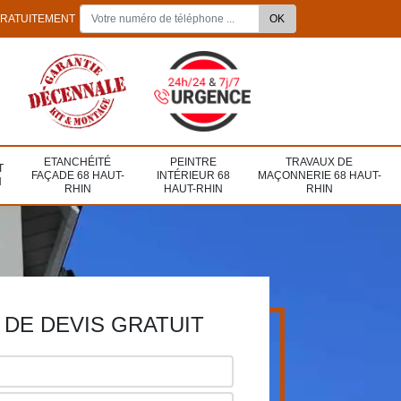
GRATUITEMENT
ETANCHÉITÉ
PEINTRE
TRAVAUX DE
T
FAÇADE 68 HAUT-
INTÉRIEUR 68
MAÇONNERIE 68 HAUT-
N
RHIN
HAUT-RHIN
RHIN
DE DEVIS GRATUIT