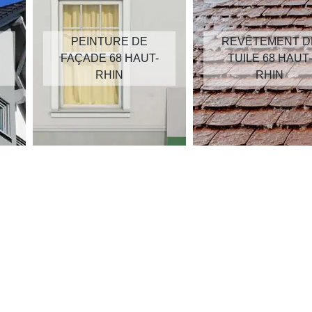
PEINTURE DE
REVÊTEMENT D
FAÇADE 68 HAUT-
TUILE 68 HAUT-
RHIN
RHIN