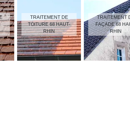
E
TRAITEMENT DE
TRAITEMENT 
TOITURE 68 HAUT-
FAÇADE 68 HA
RHIN
RHIN