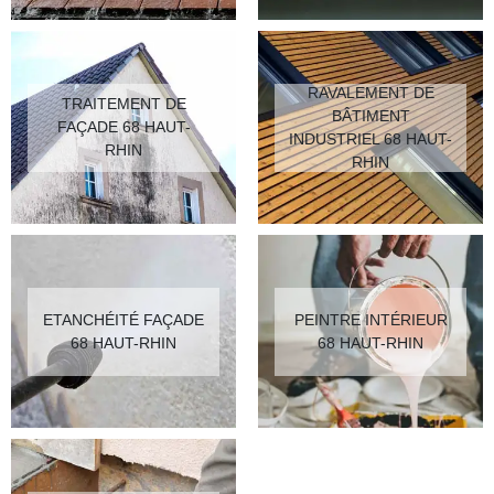
RAVALEMENT DE
TRAITEMENT DE
BÂTIMENT
FAÇADE 68 HAUT-
INDUSTRIEL 68 HAUT-
RHIN
RHIN
ETANCHÉITÉ FAÇADE
PEINTRE INTÉRIEUR
68 HAUT-RHIN
68 HAUT-RHIN