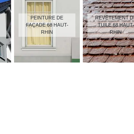
PEINTURE DE
REVÊTEMENT D
FAÇADE 68 HAUT-
TUILE 68 HAUT-
RHIN
RHIN