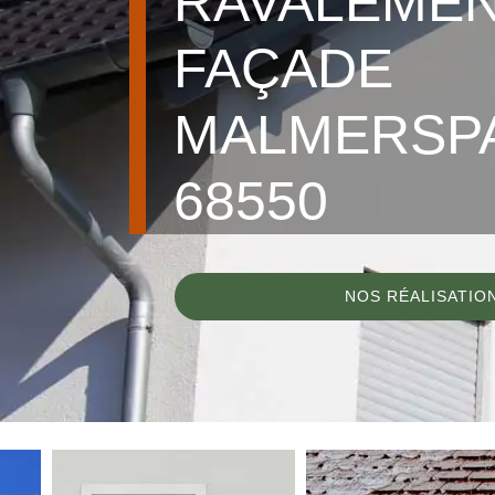
RAVALEMEN
FAÇADE
MALMERSP
68550
NOS RÉALISATIO