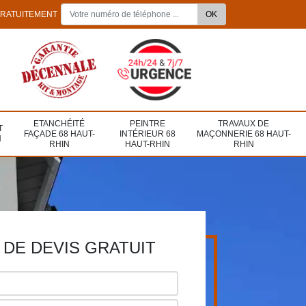
GRATUITEMENT
ETANCHÉITÉ
PEINTRE
TRAVAUX DE
T
FAÇADE 68 HAUT-
INTÉRIEUR 68
MAÇONNERIE 68 HAUT-
N
RHIN
HAUT-RHIN
RHIN
DE DEVIS GRATUIT