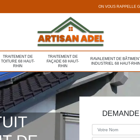
ON VOUS RAPPELLE 
TRAITEMENT DE
TRAITEMENT DE
RAVALEMENT DE BÂTIMEN
TOITURE 68 HAUT-
FAÇADE 68 HAUT-
INDUSTRIEL 68 HAUT-RHI
RHIN
RHIN
DEMANDE 
TUIT