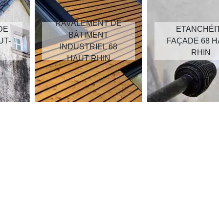
RAVALEMENT DE
DE
ETANCHÉI
BÂTIMENT
UT-
FAÇADE 68 H
INDUSTRIEL 68
RHIN
HAUT-RHIN