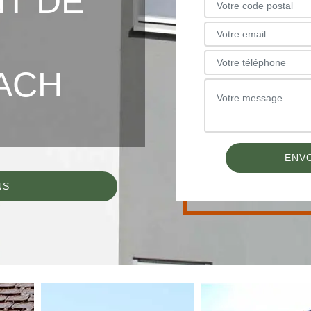
T DE
ACH
NS