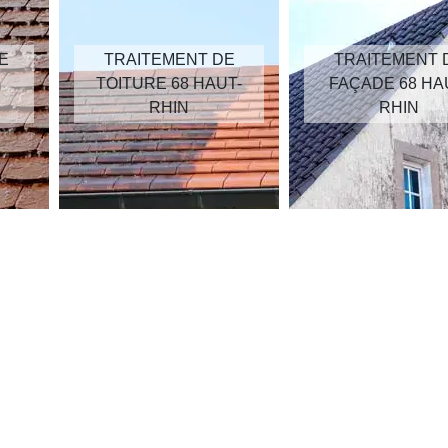
E
TRAITEMENT DE
TRAITEMENT 
TOITURE 68 HAUT-
FAÇADE 68 HA
RHIN
RHIN