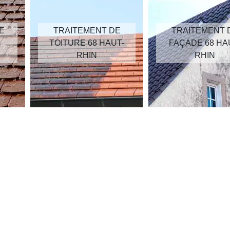
E
TRAITEMENT DE
TRAITEMENT 
TOITURE 68 HAUT-
FAÇADE 68 HA
RHIN
RHIN