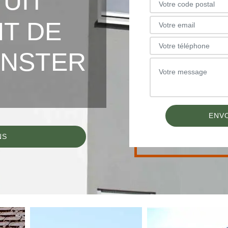
TUIT
T DE
UNSTER
NS