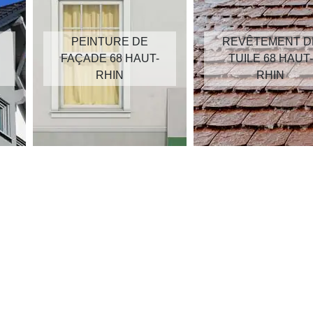
PEINTURE DE
REVÊTEMENT D
FAÇADE 68 HAUT-
TUILE 68 HAUT-
RHIN
RHIN