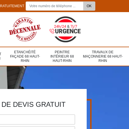
GRATUITEMENT
ETANCHÉITÉ
PEINTRE
TRAVAUX DE
T
FAÇADE 68 HAUT-
INTÉRIEUR 68
MAÇONNERIE 68 HAUT-
N
RHIN
HAUT-RHIN
RHIN
DE DEVIS GRATUIT