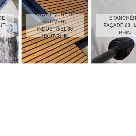
RAVALEMENT DE
DE
ETANCHÉI
BÂTIMENT
UT-
FAÇADE 68 H
INDUSTRIEL 68
RHIN
HAUT-RHIN