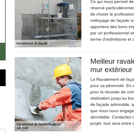
Ce qui nous permet de 
réservé particulièreme
de choisir le professio
nettoyage de façade vo
apportera des bons imp
par un professionnel et
terme d’esthétisme et
Meilleur raval
mur extérieur
Le Ravalement de faça
pour sa pérennité. En
pour la réussite de vo
réalisation jusqu’au b
de façade admirable, qui
que nous nous engageo
abordable. Contactez-n
projet, tout sera entr