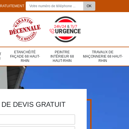
GRATUITEMENT
ETANCHÉITÉ
PEINTRE
TRAVAUX DE
T
FAÇADE 68 HAUT-
INTÉRIEUR 68
MAÇONNERIE 68 HAUT-
N
RHIN
HAUT-RHIN
RHIN
DE DEVIS GRATUIT