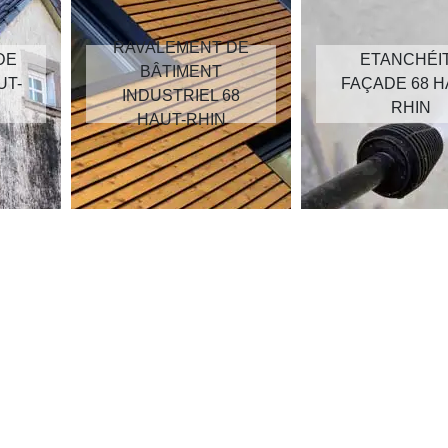
RAVALEMENT DE
DE
ETANCHÉI
BÂTIMENT
UT-
FAÇADE 68 H
INDUSTRIEL 68
RHIN
HAUT-RHIN