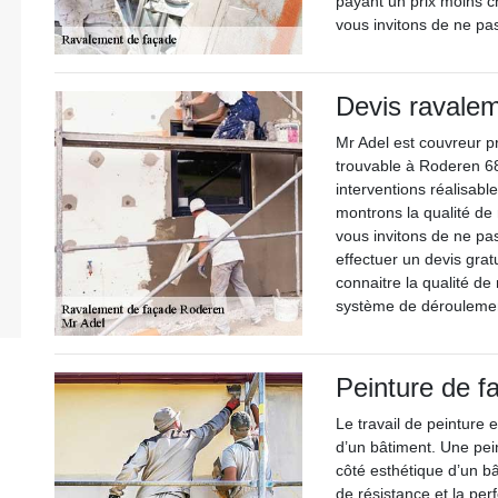
payant un prix moins c
vous invitons de ne pa
Devis ravale
Mr Adel est couvreur p
trouvable à Roderen 6
interventions réalisabl
montrons la qualité de
vous invitons de ne p
effectuer un devis gra
connaitre la qualité de
système de déroulement
Peinture de f
Le travail de peinture e
d’un bâtiment. Une pein
côté esthétique d’un bâ
de résistance et la pe