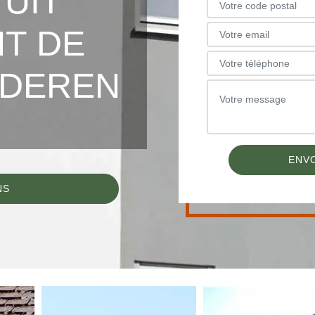
TUIT
T DE
ODEREN
NS