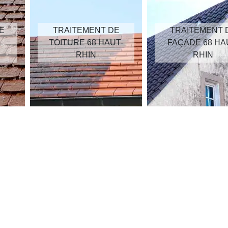
E
TRAITEMENT DE
TRAITEMENT 
TOITURE 68 HAUT-
FAÇADE 68 HA
RHIN
RHIN