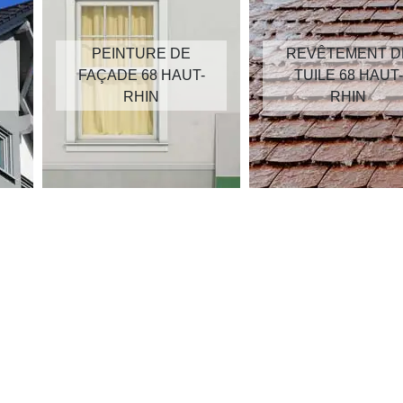
PEINTURE DE
REVÊTEMENT D
FAÇADE 68 HAUT-
TUILE 68 HAUT-
RHIN
RHIN