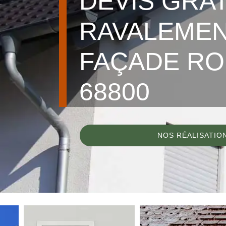
DEVIS GRA
RAVALEMEN
FAÇADE R
68800
NOS RÉALISATIO