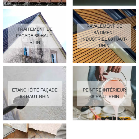
RAVALEMENT DE
TRAITEMENT DE
BÂTIMENT
FAÇADE 68 HAUT-
INDUSTRIEL 68 HAUT-
RHIN
RHIN
ETANCHÉITÉ FAÇADE
PEINTRE INTÉRIEUR
68 HAUT-RHIN
68 HAUT-RHIN