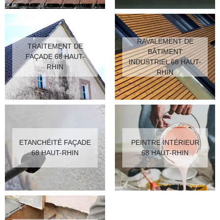
RAVALEMENT DE
TRAITEMENT DE
BÂTIMENT
FAÇADE 68 HAUT-
INDUSTRIEL 68 HAUT-
RHIN
RHIN
ETANCHÉITÉ FAÇADE
PEINTRE INTÉRIEUR
68 HAUT-RHIN
68 HAUT-RHIN