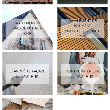
RAVALEMENT DE
TRAITEMENT DE
BÂTIMENT
FAÇADE 68 HAUT-
INDUSTRIEL 68 HAUT-
RHIN
RHIN
ETANCHÉITÉ FAÇADE
PEINTRE INTÉRIEUR
68 HAUT-RHIN
68 HAUT-RHIN