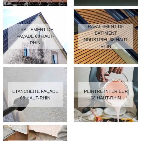
RAVALEMENT DE
TRAITEMENT DE
BÂTIMENT
FAÇADE 68 HAUT-
INDUSTRIEL 68 HAUT-
RHIN
RHIN
ETANCHÉITÉ FAÇADE
PEINTRE INTÉRIEUR
68 HAUT-RHIN
68 HAUT-RHIN