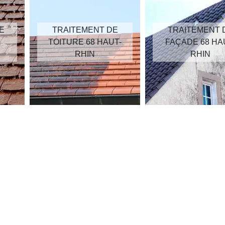
E
TRAITEMENT DE
TRAITEMENT 
TOITURE 68 HAUT-
FAÇADE 68 HA
RHIN
RHIN