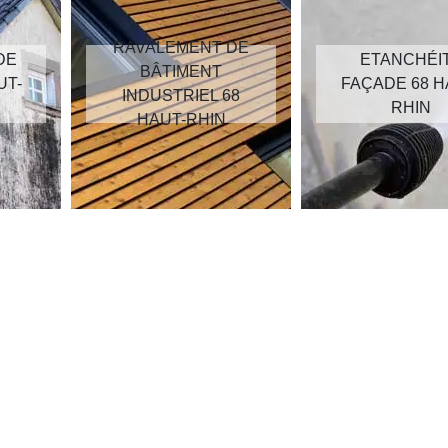
RAVALEMENT DE
DE
ETANCHÉI
BÂTIMENT
UT-
FAÇADE 68 H
INDUSTRIEL 68
RHIN
HAUT-RHIN