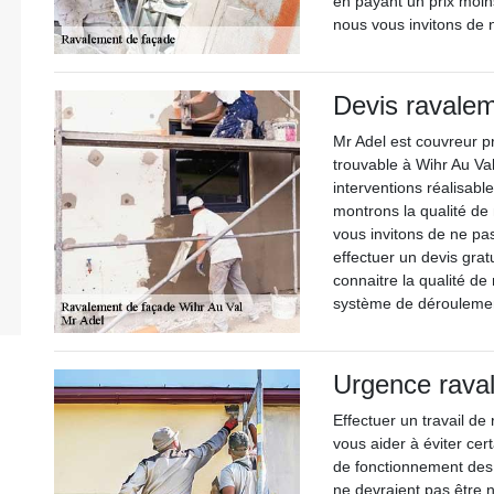
en payant un prix moin
nous vous invitons de 
Devis ravalem
Mr Adel est couvreur p
trouvable à Wihr Au Va
interventions réalisabl
montrons la qualité de
vous invitons de ne p
effectuer un devis gra
connaitre la qualité de
système de déroulement
Urgence rava
Effectuer un travail d
vous aider à éviter ce
de fonctionnement des
ne devraient pas être n