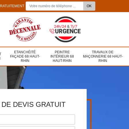
GRATUITEMENT
ETANCHÉITÉ
PEINTRE
TRAVAUX DE
T
FAÇADE 68 HAUT-
INTÉRIEUR 68
MAÇONNERIE 68 HAUT-
N
RHIN
HAUT-RHIN
RHIN
DE DEVIS GRATUIT