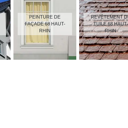
PEINTURE DE
REVÊTEMENT D
FAÇADE 68 HAUT-
TUILE 68 HAUT-
RHIN
RHIN