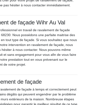
s cher pour votre projet de ravalement de façade,
ne pas hésiter à nous contacter immédiatement.
ent de façade Wihr Au Val
rofessionnel en travail de ravalement de façade
l 68230. Nous possédons une parfaite maitrise des
e en tout type de façade. Si vous souhaitez que nous
 notre intervention en ravalement de façade, nous
as hésiter à nous contacter. Nous pouvons même
tuit et sans engagement pour vous afin de vous faire
 notre prestation tout en vous prévenant sur le
 de votre projet.
lement de façade
e ravalement de façade à temps et correctement peut
rtains dégâts qui peuvent engendrer par le problème
 murs extérieurs de la maison. Nombreuse étapes
égligées pour garantir le meilleur résultat de ce type