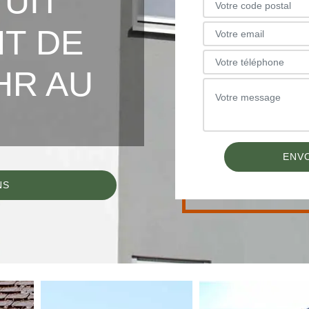
TUIT
T DE
HR AU
NS