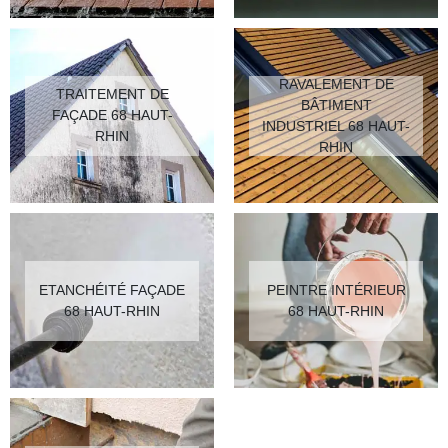
RAVALEMENT DE
TRAITEMENT DE
BÂTIMENT
FAÇADE 68 HAUT-
INDUSTRIEL 68 HAUT-
RHIN
RHIN
ETANCHÉITÉ FAÇADE
PEINTRE INTÉRIEUR
68 HAUT-RHIN
68 HAUT-RHIN