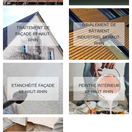
RAVALEMENT DE
TRAITEMENT DE
BÂTIMENT
FAÇADE 68 HAUT-
INDUSTRIEL 68 HAUT-
RHIN
RHIN
ETANCHÉITÉ FAÇADE
PEINTRE INTÉRIEUR
68 HAUT-RHIN
68 HAUT-RHIN