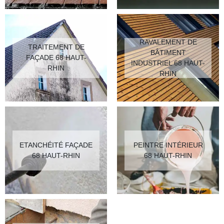
RAVALEMENT DE
TRAITEMENT DE
BÂTIMENT
FAÇADE 68 HAUT-
INDUSTRIEL 68 HAUT-
RHIN
RHIN
ETANCHÉITÉ FAÇADE
PEINTRE INTÉRIEUR
68 HAUT-RHIN
68 HAUT-RHIN