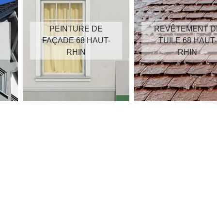
PEINTURE DE
REVÊTEMENT D
FAÇADE 68 HAUT-
TUILE 68 HAUT-
RHIN
RHIN