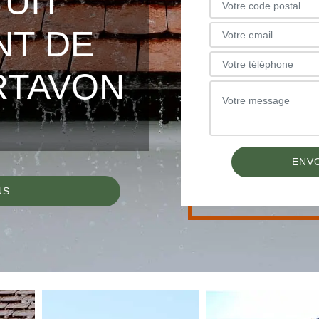
TUIT
NT DE
RTAVON
NS