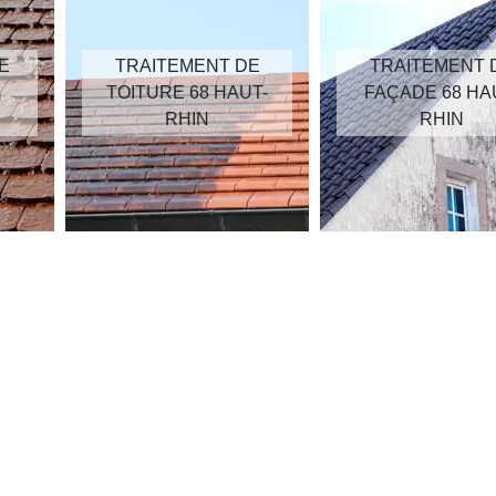
E
TRAITEMENT DE
TRAITEMENT 
TOITURE 68 HAUT-
FAÇADE 68 HA
RHIN
RHIN