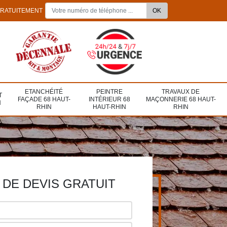
GRATUITEMENT
ETANCHÉITÉ
PEINTRE
TRAVAUX DE
T
FAÇADE 68 HAUT-
INTÉRIEUR 68
MAÇONNERIE 68 HAUT-
N
RHIN
HAUT-RHIN
RHIN
DE DEVIS GRATUIT