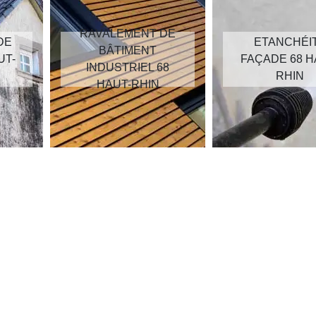
RAVALEMENT DE
DE
ETANCHÉI
BÂTIMENT
UT-
FAÇADE 68 H
INDUSTRIEL 68
RHIN
HAUT-RHIN