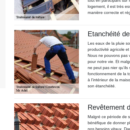
tout en participant sur 
logement, il est très es
manière correcte et rég
Etanchéité de 
Les eaux de la pluie so
productivité agricole 
Nous ne pouvons pas vi
pour notre vie. Et malgr
ne peut pas nier qu’ils 
fonctionnement de la to
à l’intérieur de la mais
son étanchéité.
Revêtement de
Malgré ce période de st
bénéfique de donner plu
nos besoins vitaux. Dan