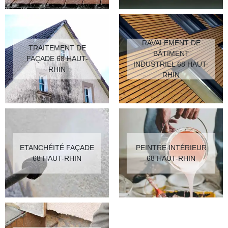
RAVALEMENT DE
TRAITEMENT DE
BÂTIMENT
FAÇADE 68 HAUT-
INDUSTRIEL 68 HAUT-
RHIN
RHIN
ETANCHÉITÉ FAÇADE
PEINTRE INTÉRIEUR
68 HAUT-RHIN
68 HAUT-RHIN