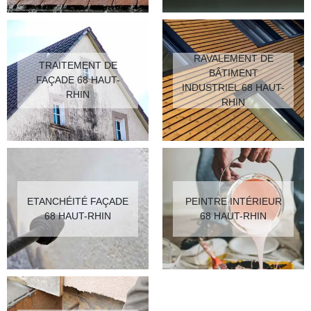
RAVALEMENT DE
TRAITEMENT DE
BÂTIMENT
FAÇADE 68 HAUT-
INDUSTRIEL 68 HAUT-
RHIN
RHIN
ETANCHÉITÉ FAÇADE
PEINTRE INTÉRIEUR
68 HAUT-RHIN
68 HAUT-RHIN