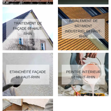
RAVALEMENT DE
TRAITEMENT DE
BÂTIMENT
FAÇADE 68 HAUT-
INDUSTRIEL 68 HAUT-
RHIN
RHIN
ETANCHÉITÉ FAÇADE
PEINTRE INTÉRIEUR
68 HAUT-RHIN
68 HAUT-RHIN