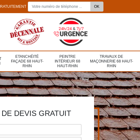
GRATUITEMENT
ETANCHÉITÉ
PEINTRE
TRAVAUX DE
T
FAÇADE 68 HAUT-
INTÉRIEUR 68
MAÇONNERIE 68 HAUT-
N
RHIN
HAUT-RHIN
RHIN
DE DEVIS GRATUIT