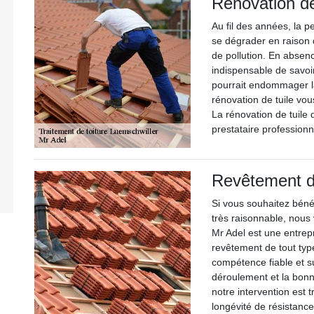
Rénovation de
Au fil des années, la p
se dégrader en raison 
de pollution. En absenc
indispensable de savoi
pourrait endommager la
rénovation de tuile vou
La rénovation de tuile
prestataire professionn
Revêtement de
Si vous souhaitez bénéf
très raisonnable, nous 
Mr Adel est une entrepr
revêtement de tout type
compétence fiable et su
déroulement et la bonne
notre intervention est 
longévité de résistance 