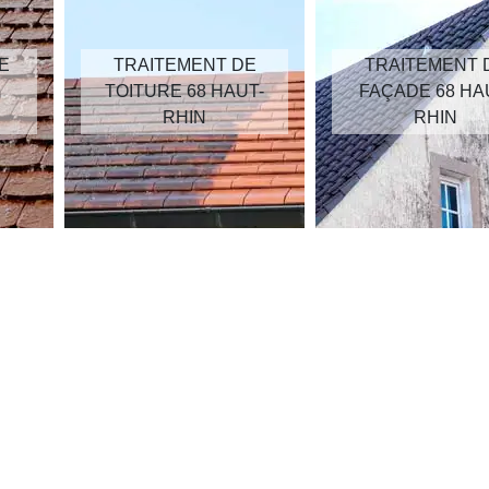
E
TRAITEMENT DE
TRAITEMENT 
TOITURE 68 HAUT-
FAÇADE 68 HA
RHIN
RHIN