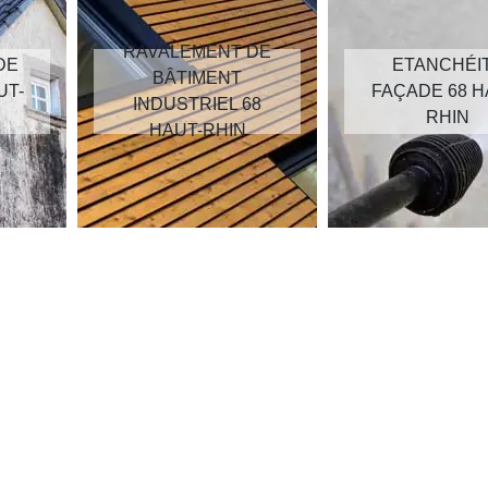
RAVALEMENT DE
DE
ETANCHÉI
BÂTIMENT
UT-
FAÇADE 68 H
INDUSTRIEL 68
RHIN
HAUT-RHIN