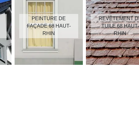
PEINTURE DE
REVÊTEMENT D
FAÇADE 68 HAUT-
TUILE 68 HAUT-
RHIN
RHIN