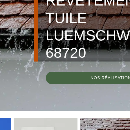
REVÊTEME
TUILE
LUEMSCHW
68720
NOS RÉALISATIO