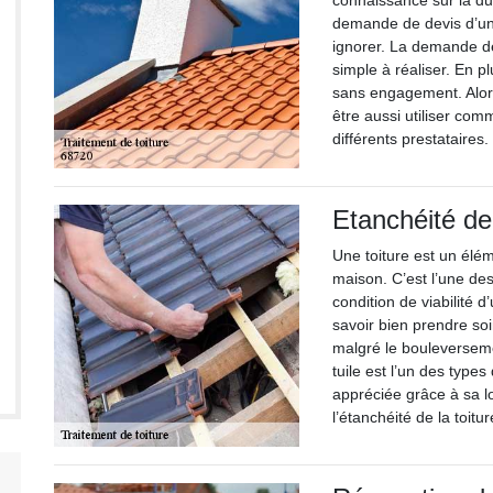
connaissance sur la du
demande de devis d’un 
ignorer. La demande de
simple à réaliser. En pl
sans engagement. Alors
être aussi utiliser com
différents prestataires.
Etanchéité de 
Une toiture est un élém
maison. C’est l’une de
condition de viabilité d
savoir bien prendre soi
malgré le bouleverseme
tuile est l’un des type
appréciée grâce à sa l
l’étanchéité de la toitu