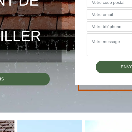
NT DE
ILLER
NS