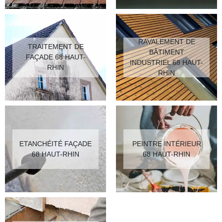
RAVALEMENT DE
TRAITEMENT DE
BÂTIMENT
FAÇADE 68 HAUT-
INDUSTRIEL 68 HAUT-
RHIN
RHIN
ETANCHÉITÉ FAÇADE
PEINTRE INTÉRIEUR
68 HAUT-RHIN
68 HAUT-RHIN