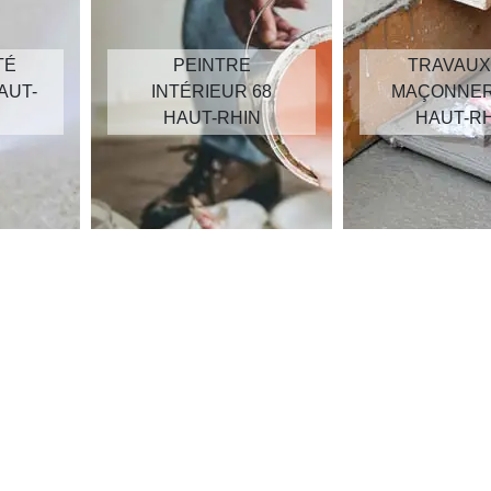
PEINTRE
TRAVAUX D
T-
INTÉRIEUR 68
MAÇONNERIE 
HAUT-RHIN
HAUT-RHIN