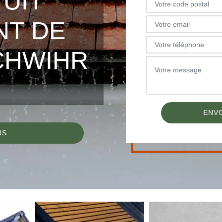
TUIT
NT DE
CHWIHR
NS