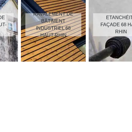
RAVALEMENT DE
ETANCHÉITÉ
BÂTIMENT
FAÇADE 68 HAU
INDUSTRIEL 68
RHIN
HAUT-RHIN