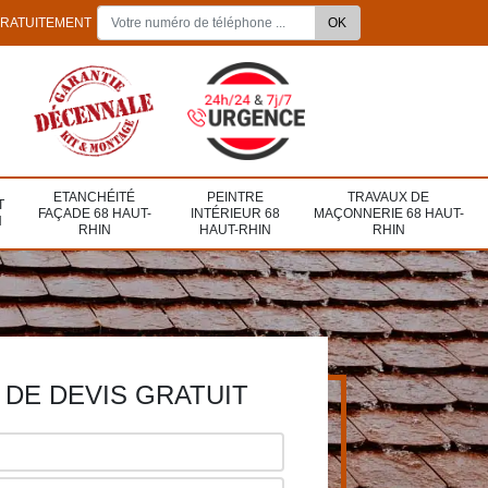
GRATUITEMENT
ETANCHÉITÉ
PEINTRE
TRAVAUX DE
T
FAÇADE 68 HAUT-
INTÉRIEUR 68
MAÇONNERIE 68 HAUT-
N
RHIN
HAUT-RHIN
RHIN
DE DEVIS GRATUIT