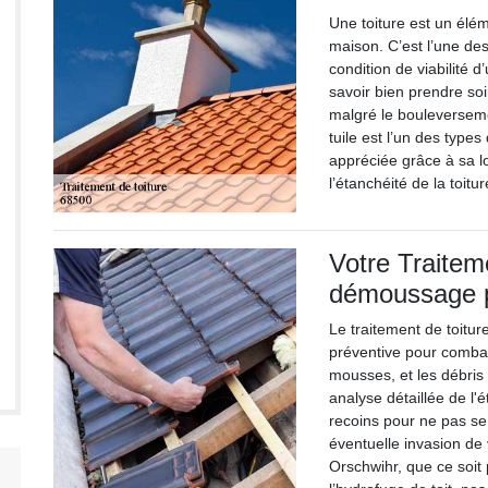
Une toiture est un élém
maison. C’est l’une de
condition de viabilité d
savoir bien prendre soi
malgré le bouleverseme
tuile est l’un des type
appréciée grâce à sa l
l’étanchéité de la toitu
Votre Traitem
démoussage p
Le traitement de toitu
préventive pour comba
mousses, et les débri
analyse détaillée de l'é
recoins pour ne pas se 
éventuelle invasion de 
Orschwihr, que ce soit